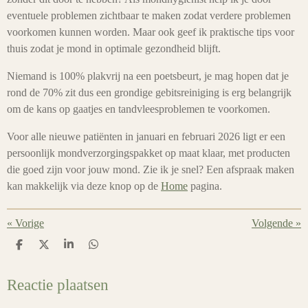
eventuele problemen zichtbaar te maken zodat verdere problemen
voorkomen kunnen worden. Maar ook geef ik praktische tips voor
thuis zodat je mond in optimale gezondheid blijft.
Niemand is 100% plakvrij na een poetsbeurt, je mag hopen dat je
rond de 70% zit dus een grondige gebitsreiniging is erg belangrijk
om de kans op gaatjes en tandvleesproblemen te voorkomen.
Voor alle nieuwe patiënten in januari en februari 2026 ligt er een
persoonlijk mondverzorgingspakket op maat klaar, met producten
die goed zijn voor jouw mond. Zie ik je snel? Een afspraak maken
kan makkelijk via deze knop op de
Home
pagina.
«
Vorige
Volgende
»
D
D
S
D
e
e
h
e
l
e
a
l
e
l
r
e
Reactie plaatsen
n
e
n